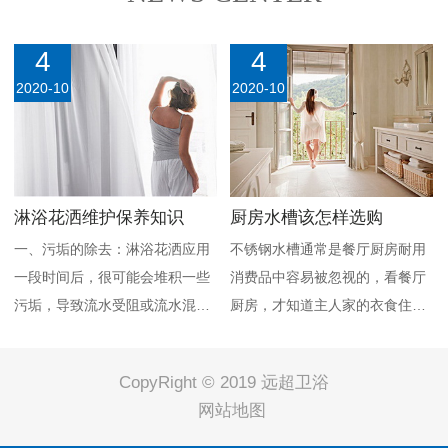
4
4
2020-10
2020-10
淋浴花洒维护保养知识
厨房水槽该怎样选购
一、污垢的除去：淋浴花洒应用
不锈钢水槽通常是餐厅厨房耐用
一段时间后，很可能会堆积一些
消费品中容易被忽视的，看餐厅
污垢，导致流水受阻或流水混乱
厨房，才知道主人家的衣食住行
等状况。污垢清理是淋浴花洒难
品味。做为一家人沟通交流、感
以避免的工作中，依据淋…
受生活的地区，餐厅厨房…
CopyRight © 2019 远超卫浴
网站地图